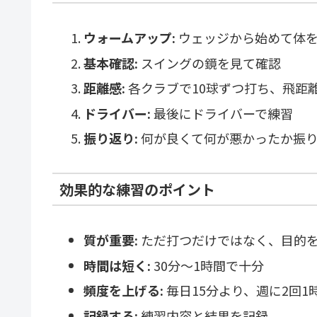
ウォームアップ:
ウェッジから始めて体
基本確認:
スイングの鏡を見て確認
距離感:
各クラブで10球ずつ打ち、飛距
ドライバー:
最後にドライバーで練習
振り返り:
何が良くて何が悪かったか振
効果的な練習のポイント
質が重要:
ただ打つだけではなく、目的
時間は短く:
30分〜1時間で十分
頻度を上げる:
毎日15分より、週に2回1
記録する:
練習内容と結果を記録