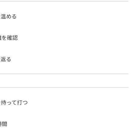
を温める
離を確認
り返る
を持って打つ
時間