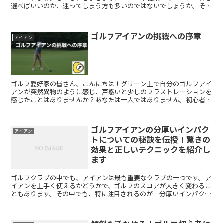
選べばいいのか、迷ってしまう方も多いのではないでしょうか。そこ
で今回は、ゴルフ雑誌の編集者として培った知識をもとに、...
ゴルフアイアンの挑戦への序章
アイアン
ゴルフ愛好家の皆さん、こんにちは！グリーン上で自分のゴルフアイ
アンが突然異物のように感じ、戸惑いと少しのフラストレーションを
感じたことはありませんか？あなたは一人ではありません。初心者か
らベテランのプロまで、多くのゴルファーが時々、アイアン...
ゴルフアイアンの分厚いインパク
アイアン
トについての秘訣を伝授！驚きの
効果と正しいテクニックを紹介し
ます
ゴルフクラブの中でも、アイアンは最も重要なクラブの一つです。ア
イアンを上手く使えるかどうかで、ゴルフのスコアが大きく変わるこ
ともあります。その中でも、特に注目されるのが「分厚いインパク
ト」です。今回は、そんな注目のキーワード「ゴルフ アイア...