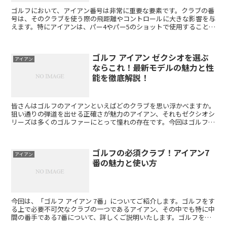
ゴルフにおいて、アイアン番号は非常に重要な要素です。クラブの番
号は、そのクラブを使う際の飛距離やコントロールに大きな影響を与
えます。特にアイアンは、パー4やパー5のショットで使用することが
多く、正確なショットが求められるため、番号の選択はプ...
ゴルフ アイアン ゼクシオを選ぶ
アイアン
ならこれ！最新モデルの魅力と性
能を徹底解説！
皆さんはゴルフのアイアンといえばどのクラブを思い浮かべますか。
狙い通りの弾道を出せる正確さが魅力のアイアン、それもゼクシオシ
リーズは多くのゴルファーにとって憧れの存在です。今回はゴルフア
イアンゼクシオについて、その特徴や魅力を詳しくご紹介し...
ゴルフの必須クラブ！アイアン7
アイアン
番の魅力と使い方
今回は、「ゴルフ アイアン 7番」についてご紹介します。ゴルフをす
る上で必要不可欠なクラブの一つであるアイアン、その中でも特に中
間の番手である7番について、詳しくご説明いたします。ゴルフを始
めたばかりの方や、アイアンの使い方に自信がない方に...