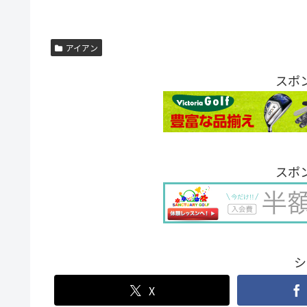
アイアン
スポ
スポ
シ
X