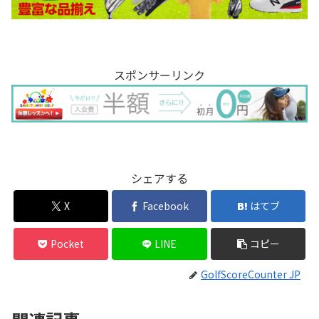
スポンサーリンク
シェアする
X
Facebook
はてブ
Pocket
LINE
コピー
GolfScoreCounter JP