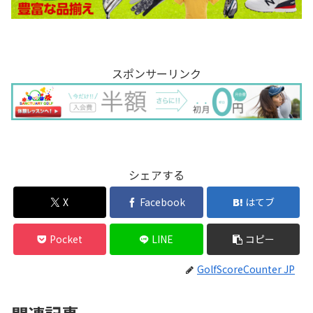
スポンサーリンク
シェアする
X
Facebook
はてブ
Pocket
LINE
コピー
GolfScoreCounter JP