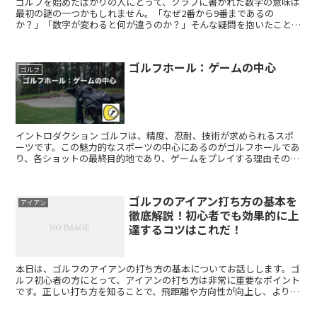
ゴルフを始めたばかりの人にとって、クラブに書かれた数字の意味は
最初の謎の一つかもしれません。「なぜ2番から9番まであるの
か？」「数字が変わると何が違うのか？」そんな疑問を抱いたことが
あるはずです。この記事では、ゴルフクラブの数字の意味と、正...
ゴルフホール：ゲームの中心
ゴルフ
イントロダクション ゴルフは、精度、忍耐、技術が求められるスポ
ーツです。この魅力的なスポーツの中心にあるのがゴルフホールであ
り、各ショットの最終目的地であり、ゲームをプレイする理由そのも
のです。一見単純なデザインに見えるゴルフホールですが、...
ゴルフのアイアン打ち方の基本を
アイアン
徹底解説！初心者でも効果的に上
達するコツはこれだ！
本日は、ゴルフのアイアンの打ち方の基本についてお話しします。ゴ
ルフ初心者の方にとって、アイアンの打ち方は非常に重要なポイント
です。正しい打ち方を知ることで、飛距離や方向性が向上し、より楽
しいゴルフライフを送ることができるでしょう。 まずは、...