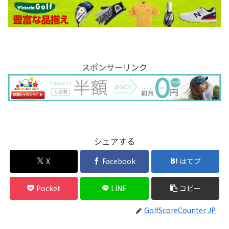
スポンサーリンク
シェアする
X
Facebook
はてブ
Pocket
LINE
コピー
GolfScoreCounter JP